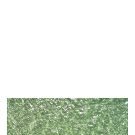
Nuestros Barcos
Bayliner m19
Solarium en proa y popa
Toldo bimini
Reproductor bluetooh
Gafas de Snorkel
Donut inchable
Nevera
Gps con medidor de profundidad